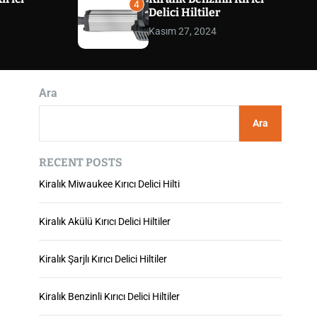
4
m
Delici Hiltiler
o
Kasım 27, 2024
d
e
Ara
Ara
RECENT POSTS
Kiralık Miwaukee Kırıcı Delici Hilti
Kiralık Akülü Kırıcı Delici Hiltiler
Kiralık Şarjlı Kırıcı Delici Hiltiler
Kiralık Benzinli Kırıcı Delici Hiltiler