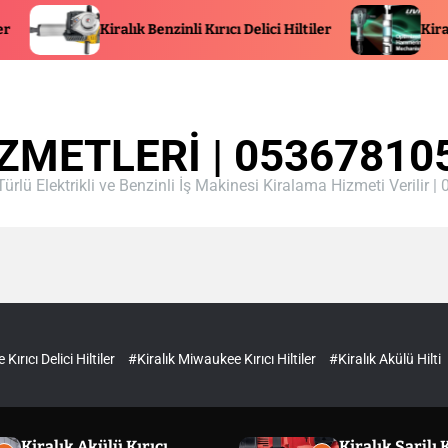
Kiralık Benzinli Kırıcı Delici Hiltiler
Kiralık Hitachi Kı
ZMETLERI | 05367810
Türlü Elektrikli ve Benzinli İş Makinesi Kiralama Hizmeti Verilir
ırıcı Delici Hiltiler
#Kiralık Miwaukee Kırıcı Hiltiler
#Kiralık Akülü Hilti
Kiralık Akülü Kırıcı
Kiralık Şarjlı K