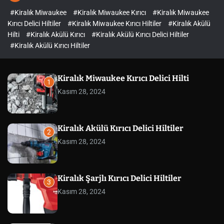
l
c
c
#Kiralık Miwaukee
#Kiralık Miwaukee Kırıcı
#Kiralık Miwaukee
e
h
h
c
Kırıcı Delici Hiltiler
#Kiralık Miwaukee Kırıcı Hiltiler
#Kiralık Akülü
o
Hilti
#Kiralık Akülü Kırıcı
#Kiralık Akülü Kırıcı Delici Hiltiler
l
#Kiralık Akülü Kırıcı Hiltiler
o
r
m
o
Kiralık Miwaukee Kırıcı Delici Hilti
d
1
e
Kasım 28, 2024
Kiralık Akülü Kırıcı Delici Hiltiler
2
Kasım 28, 2024
Kiralık Şarjlı Kırıcı Delici Hiltiler
3
Kasım 28, 2024