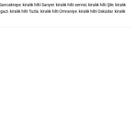
ti Sancaktepe
,
kiralık hilti Sarıyer
,
kiralık hilti servisi
,
kiralık hilti Şile
,
kiralık
ngazi
,
kiralık hilti Tuzla
,
kiralık hilti Ümraniye
,
kiralık hilti Üsküdar
,
kiralık