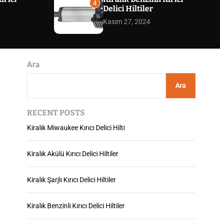
4
m
Delici Hiltiler
o
Kasım 27, 2024
d
e
Ara
Ara
RECENT POSTS
Kiralık Miwaukee Kırıcı Delici Hilti
Kiralık Akülü Kırıcı Delici Hiltiler
Kiralık Şarjlı Kırıcı Delici Hiltiler
Kiralık Benzinli Kırıcı Delici Hiltiler