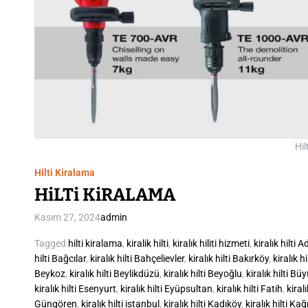
Hil
Hilti Kiralama
HiLTi KiRALAMA
Kasım 27, 2024
admin
Tagged
hilti kiralama
,
kiralik hilti
,
kiralık hiliti hizmeti
,
kiralık hilti A
hilti Bağcılar
,
kiralık hilti Bahçelievler
,
kiralık hilti Bakırköy
,
kiralık h
Beykoz
,
kiralık hilti Beylikdüzü
,
kiralık hilti Beyoğlu
,
kiralık hilti 
kiralık hilti Esenyurt
,
kiralık hilti Eyüpsultan
,
kiralık hilti Fatih
,
kiralı
Güngören
,
kiralık hilti istanbul
,
kiralık hilti Kadıköy
,
kiralık hilti Ka