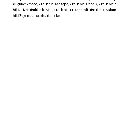
Küçükçekmece
,
kiralık hilti Maltepe
,
kiralık hilti Pendik
,
kiralık hil
hilti Silivri
,
kiralık hilti Şişli
,
kiralık hilti Sultanbeyli
,
kiralık hilti Sulta
hilti Zeytinburnu
,
kiralık hiltiler