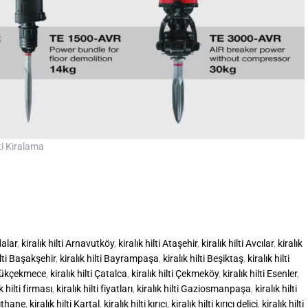
ti Kiralama
dalar
,
kiralık hilti Arnavutköy
,
kiralık hilti Ataşehir
,
kiralık hilti Avcılar
,
kiralık
ilti Başakşehir
,
kiralık hilti Bayrampaşa
,
kiralık hilti Beşiktaş
,
kiralık hilti
Büyükçekmece
,
kiralık hilti Çatalca
,
kiralık hilti Çekmeköy
,
kiralık hilti Esenler
,
k hilti firması
,
kiralık hilti fiyatları
,
kiralık hilti Gaziosmanpaşa
,
kiralık hilti
ğıthane
,
kiralık hilti Kartal
,
kiralık hilti kırıcı
,
kiralık hilti kırıcı delici
,
kiralık hilti