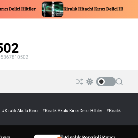
Hiltiler
Kiralık Hitachi Kırıcı Delici Hiltiler
502
 | 05367810502
S
S
S
h
w
e
u
i
a
ff
t
r
l
c
c
e
h
h
#Kiralık Akülü Kırıcı
#Kiralık Akülü Kırıcı Delici Hiltiler
#Kiralık
c
o
l
o
r
ırıcı
Kiralık Benzinli Kırıcı