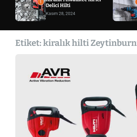
1
Delici Hilti
Kasım 28, 2024
Etiket:
kiralık hilti Zeytinbur